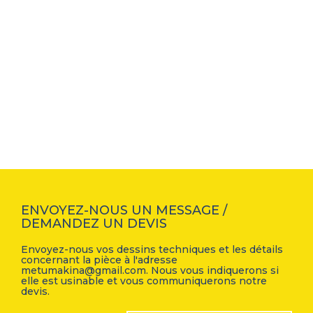
POMPE
et durables…
&
POMPE ET COMPRESSEUR
COMPRESSEUR
ENVOYEZ-NOUS UN MESSAGE /
DEMANDEZ UN DEVIS
Envoyez-nous vos dessins techniques et les détails
concernant la pièce à l'adresse
metumakina@gmail.com. Nous vous indiquerons si
elle est usinable et vous communiquerons notre
devis.